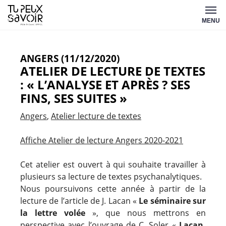
Aller
Tu
au
MENU
peux
contenu
savoir
ANGERS (11/12/2020)
ATELIER DE LECTURE DE TEXTES
: « L’ANALYSE ET APRÈS ? SES
FINS, SES SUITES »
Angers
Atelier lecture de textes
Affiche Atelier de lecture Angers 2020-2021
Cet atelier est ouvert à qui souhaite travailler à
plusieurs sa lecture de textes psychanalytiques.
Nous poursuivons cette année à partir de la
lecture de l’article de J. Lacan «
Le séminaire sur
la lettre volée
», que nous mettrons en
perspective avec l’ouvrage de C. Soler «
Lacan,