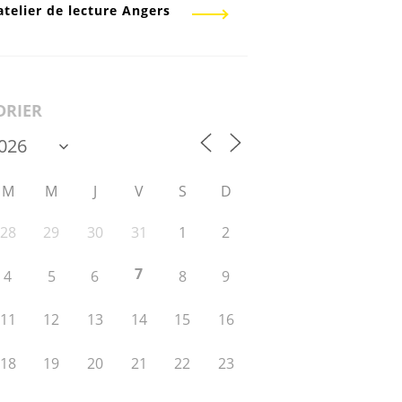
atelier de lecture Angers
DRIER
M
M
J
V
S
D
28
29
30
31
1
2
7
4
5
6
8
9
11
12
13
14
15
16
18
19
20
21
22
23