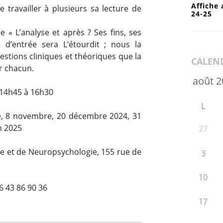
Affiche 
e travailler à plusieurs sa lecture de
24-25
 « L’analyse et après ? Ses fins, ses
 d’entrée sera L’étourdit ; nous la
estions cliniques et théoriques que la
CALEN
r chacun.
 14h45 à 16h30
L
e, 8 novembre, 20 décembre 2024, 31
in 2025
27
que et de Neuropsychologie, 155 rue de
3
10
6 43 86 90 36
17