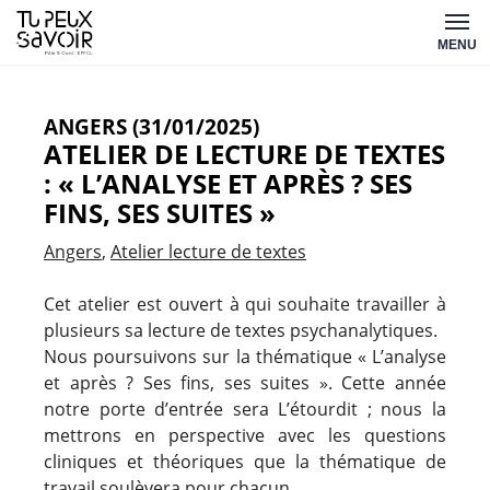
Aller
Tu
au
MENU
peux
contenu
savoir
ANGERS (31/01/2025)
ATELIER DE LECTURE DE TEXTES
: « L’ANALYSE ET APRÈS ? SES
FINS, SES SUITES »
Angers
Atelier lecture de textes
Cet atelier est ouvert à qui souhaite travailler à
plusieurs sa lecture de textes psychanalytiques.
Nous poursuivons sur la thématique « L’analyse
et après ? Ses fins, ses suites ». Cette année
notre porte d’entrée sera L’étourdit ; nous la
mettrons en perspective avec les questions
cliniques et théoriques que la thématique de
travail soulèvera pour chacun.