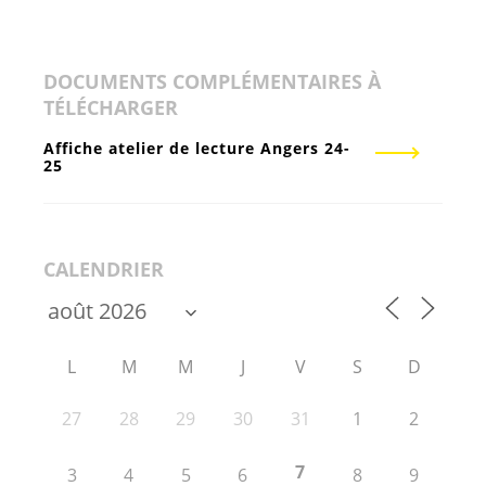
DOCUMENTS COMPLÉMENTAIRES À
TÉLÉCHARGER
Affiche atelier de lecture Angers 24-
25
CALENDRIER
L
M
M
J
V
S
D
27
28
29
30
31
1
2
7
3
4
5
6
8
9