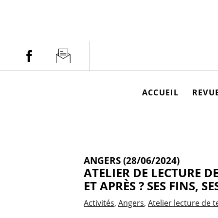
Aller
au
contenu
Facebook
Newsletter
ACCUEIL
REVUE
ANGERS (28/06/2024)
ATELIER DE LECTURE DE
ET APRÈS ? SES FINS, SE
Activités
Angers
Atelier lecture de t