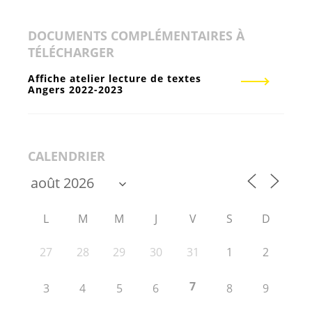
DOCUMENTS COMPLÉMENTAIRES À
TÉLÉCHARGER
Affiche atelier lecture de textes
Angers 2022-2023
CALENDRIER
L
M
M
J
V
S
D
27
28
29
30
31
1
2
7
3
4
5
6
8
9