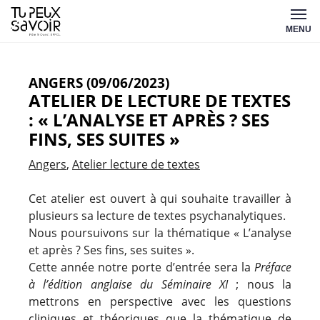
Aller
Tu
au
MENU
peux
contenu
savoir
ANGERS (09/06/2023)
ATELIER DE LECTURE DE TEXTES
: « L’ANALYSE ET APRÈS ? SES
FINS, SES SUITES »
Angers
Atelier lecture de textes
Cet atelier est ouvert à qui souhaite travailler à
plusieurs sa lecture de textes psychanalytiques.
Nous poursuivons sur la thématique « L’analyse
et après ? Ses fins, ses suites ».
Cette année notre porte d’entrée sera la
Préface
à l’édition anglaise du Séminaire XI
; nous la
mettrons en perspective avec les questions
cliniques et théoriques que la thématique de