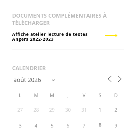
DOCUMENTS COMPLÉMENTAIRES À
TÉLÉCHARGER
Affiche atelier lecture de textes
Angers 2022-2023
CALENDRIER
L
M
M
J
V
S
D
27
28
29
30
31
1
2
8
3
4
5
6
7
9