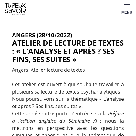
Aller
Tu
au
MENU
peux
contenu
savoir
ANGERS (28/10/2022)
ATELIER DE LECTURE DE TEXTES
: « L’ANALYSE ET APRÈS ? SES
FINS, SES SUITES »
Angers
Atelier lecture de textes
Cet atelier est ouvert à qui souhaite travailler à
plusieurs sa lecture de textes psychanalytiques.
Nous poursuivons sur la thématique « L’analyse
et après ? Ses fins, ses suites ».
Cette année notre porte d’entrée sera la
Préface
à l’édition anglaise du Séminaire XI
; nous la
mettrons en perspective avec les questions
cliniques et théoriques que la thématique de