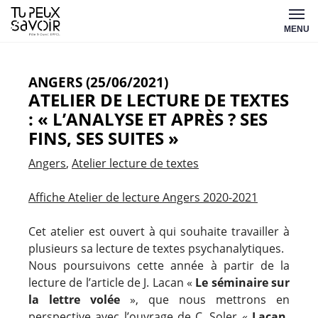
Aller
Tu
au
MENU
peux
contenu
savoir
ANGERS (25/06/2021)
ATELIER DE LECTURE DE TEXTES
: « L’ANALYSE ET APRÈS ? SES
FINS, SES SUITES »
Angers
Atelier lecture de textes
Affiche Atelier de lecture Angers 2020-2021
Cet atelier est ouvert à qui souhaite travailler à
plusieurs sa lecture de textes psychanalytiques.
Nous poursuivons cette année à partir de la
lecture de l’article de J. Lacan «
Le séminaire sur
la lettre volée
», que nous mettrons en
perspective avec l’ouvrage de C. Soler «
Lacan,