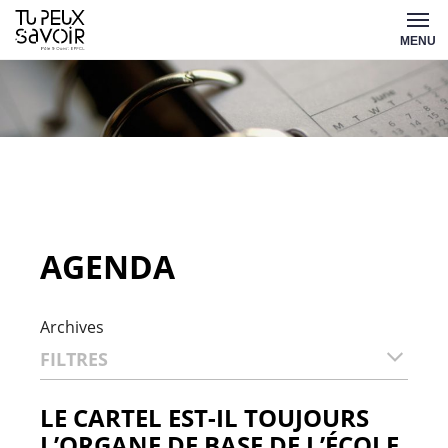
Aller
Tu
au
MENU
peux
contenu
savoir
AGENDA
Archives
FILTRES
LE CARTEL EST-IL TOUJOURS
L’ORGANE DE BASE DE L’ÉCOLE