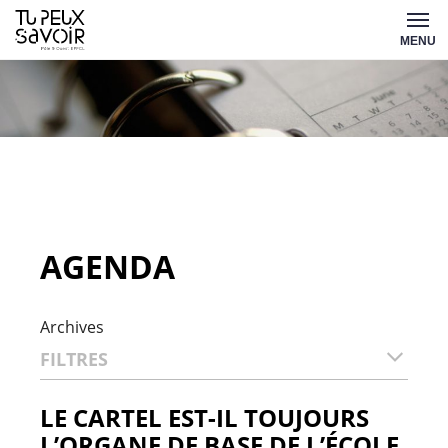
Aller
Tu
au
MENU
peux
contenu
savoir
AGENDA
Archives
FILTRES
LE CARTEL EST-IL TOUJOURS
L’ORGANE DE BASE DE L’ÉCOLE