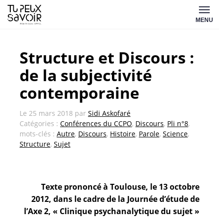
Aller
Tu
au
MENU
peux
contenu
savoir
Structure et Discours :
de la subjectivité
contemporaine
Le
25 mars 2018
par
Sidi Askofaré
Catégories :
Conférences du CCPO
,
Discours
,
Pli n°8
,
mots-clés :
Autre
,
Discours
,
Histoire
,
Parole
,
Science
,
Structure
,
Sujet
Texte prononcé à Toulouse, le 13 octobre
2012, dans le cadre de la Journée d’étude de
l’Axe 2, « Clinique psychanalytique du sujet »