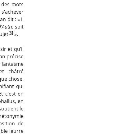
ec des mots
a s’achever
 dit : « il
l’Autre
soit
[6]
ujet
».
ir et qu’il
an précise
u fantasme
et châtré
que chose,
ifiant qui
Et c’est en
hallus, en
soutient le
a métonymie
sition de
able leurre