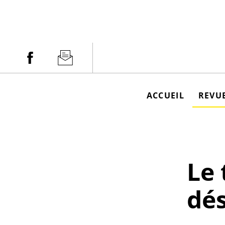
Aller
au
contenu
Facebook
Newsletter
ACCUEIL
REVUE
Le 
dés