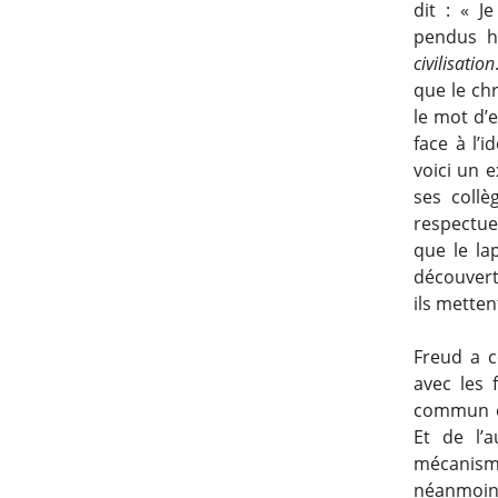
dit : « 
pendus h
civilisation
que le chr
le mot d’e
face à l’
voici un 
ses collè
respectueu
que le la
découvert 
ils metten
Freud a c
avec les 
commun est
Et de l’
mécanisme
néanmoins 