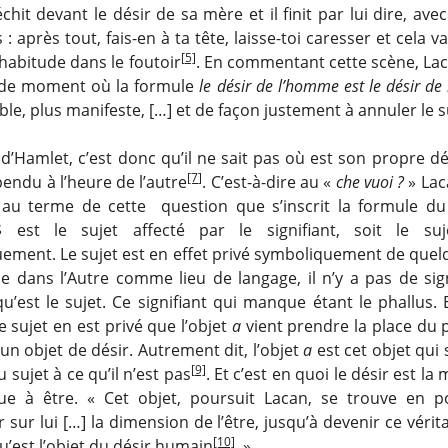
chit devant le désir de sa mère et il finit par lui dire, av
 : après tout, fais-en à ta tête, laisse-toi caresser et cela v
[5]
abitude dans le foutoir
. En commentant cette scène, Lacan
 de moment où la formule
le désir de l’homme est le désir de 
ble, plus manifeste, […] et de façon justement à annuler le s
’Hamlet, c’est donc qu’il ne sait pas où est son propre dés
[7]
endu à l’heure de l’autre
. C’est-à-dire au «
che vuoi ?
» Lac
 au terme de cette question que s’inscrit la formule d
$ est le sujet affecté par le signifiant, soit le suj
ement. Le sujet est en effet privé symboliquement de quel
ue dans l’Autre comme lieu de langage, il n’y a pas de sign
qu’est le sujet. Ce signifiant qui manque étant le phallus. 
e sujet en est privé que l’objet
a
vient prendre la place du p
n objet de désir. Autrement dit, l’objet
a
est cet objet qui 
[9]
 sujet à ce qu’il n’est pas
. Et c’est en quoi le désir est l
e à être. « Cet objet, poursuit Lacan, se trouve en po
sur lui […] la dimension de l’être, jusqu’à devenir ce vérit
[10]
qu’est l’objet du désir humain
. »