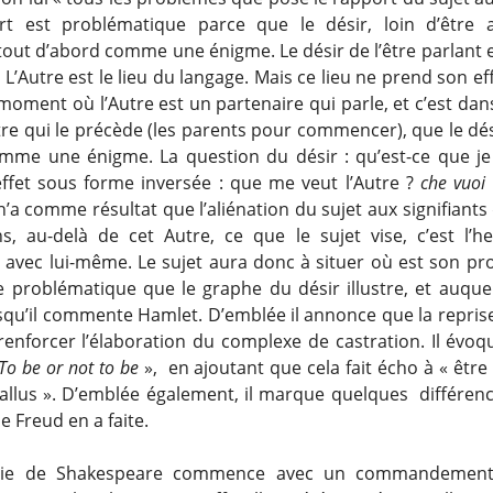
rt est problématique parce que le désir, loin d’être a
out d’abord comme une énigme. Le désir de l’être parlant e
. L’Autre est le lieu du langage. Mais ce lieu ne prend son ef
moment où l’Autre est un partenaire qui parle, et c’est dan
re qui le précède (les parents pour commencer), que le dés
mme une énigme. La question du désir : qu’est-ce que je
ffet sous forme inversée : que me veut l’Autre ?
che vuoi 
’a comme résultat que l’aliénation du sujet aux signifiants 
, au-delà de cet Autre, ce que le sujet vise, c’est l’h
 avec lui-même. Le sujet aura donc à situer où est son pro
te problématique que le graphe du désir illustre, et auque
rsqu’il commente Hamlet. D’emblée il annonce que la repris
renforcer l’élaboration du complexe de castration. Il évoq
To be or not to be
», en ajoutant que cela fait écho à « êtr
hallus ». D’emblée également, il marque quelques différenc
e Freud en a faite.
die de Shakespeare commence avec un commandement