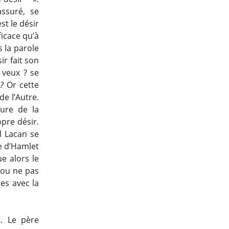
ssuré, se
st le désir
ficace qu’à
s la parole
ir fait son
 veux ? se
?
Or cette
de l’Autre.
eure de la
pre désir.
l Lacan se
e d’Hamlet
ue alors le
e ou ne pas
es avec la
. Le père