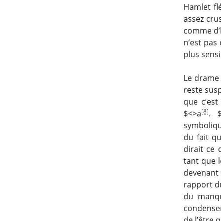
Hamlet flé
assez crus
comme d’h
n’est pas
plus sensi
Le drame d
reste susp
que c’est
[8]
$<>a
. 
symboliqu
du fait q
dirait ce 
tant que l
devenant u
rapport du
du manqu
condenser 
de l’être 