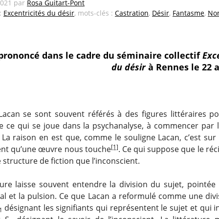
2021
par
Rosa Guitart-Pont
 :
Excentricités du désir
, mots-clés :
Castration
,
Désir
,
Fantasme
,
No
prononcé dans le cadre du séminaire collectif
Exce
du désir
à Rennes le 22 a
Lacan se sont souvent référés à des figures littéraires p
 ce qui se joue dans la psychanalyse, à commencer par 
 La raison en est que, comme le souligne Lacan, c’est sur 
[1]
ient qu’une œuvre nous touche
. Ce qui suppose que le récit
structure de fiction que l’inconscient.
ature laisse souvent entendre la division du sujet, pointée
déal et la pulsion. Ce que Lacan a reformulé comme une divi
désignant les signifiants qui représentent le sujet et qui i
1