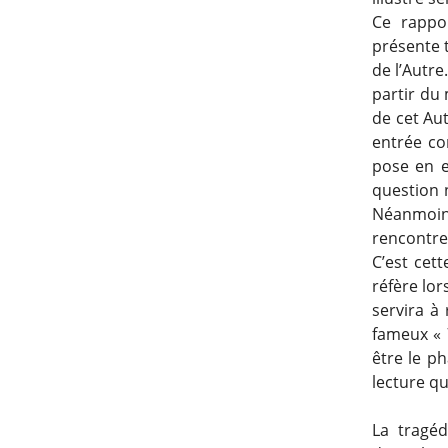
Ce rappo
présente t
de l’Autre
partir du 
de cet Aut
entrée co
pose en e
question n
Néanmoins
rencontre
C’est cet
réfère lo
servira à 
fameux «
être le p
lecture qu
La tragé