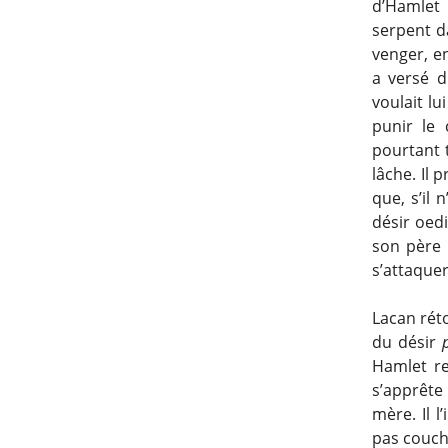
d’Hamlet 
serpent d
venger, e
a versé d
voulait l
punir le 
pourtant t
lâche. Il 
que, s’il 
désir oedi
son père 
s’attaquer
Lacan réto
du désir
Hamlet re
s’apprête
mère. Il l
pas couche