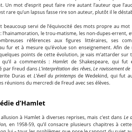
. Un mot d’esprit peut faire rire autant l’auteur que l’au
 est rare qu’un lapsus fasse rire son auteur, plutôt il le déstab
st beaucoup servi de l’équivocité des mots propre au mot d
 : l’hainamoration, le trou-matisme, les non-dupes-errent, 
mbreuses références aux figures littéraires, ses com
au fur et à mesure qu’évolue son enseignement. Afin de
uelques points de cette évolution, je vais m’attarder sur t
es qu’il a commentés :
Hamle
t de Shakespeare, qui fut 
 par Freud dans
L’interprétation des rêves
,
Le ravissement de L
erite Duras et
L’éveil du printemps
de Wedekind, qui fut aus
es réunions du mercredi de Freud avec ses élèves.
gédie d’Hamlet
t allusion à Hamlet à diverses reprises, mais c’est dans
Le d
ion,
en 1958-59, qu’il consacre plusieurs chapitres à cette
elon lui « tous les problèmes que pose le rapport du sujet a