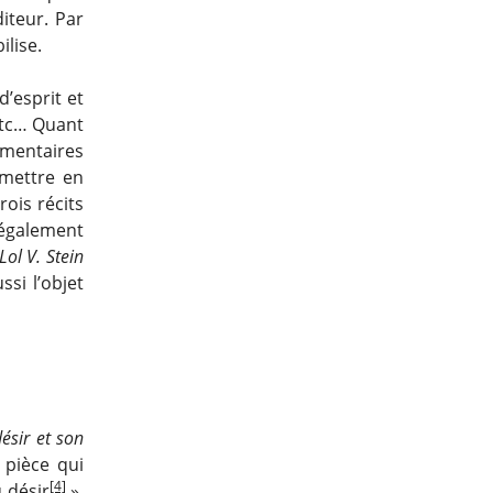
diteur. Par
ilise.
’esprit et
etc… Quant
mentaires
 mettre en
rois récits
également
ol V. Stein
si l’objet
ésir et son
 pièce qui
[4]
u désir
».