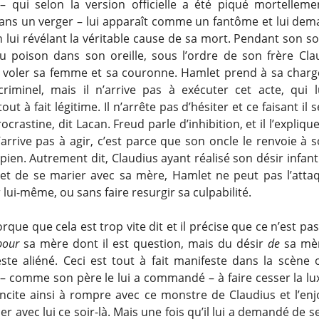
– qui selon la version officielle a été piqué mortellem
ans un verger – lui apparaît comme un fantôme et lui dem
n lui révélant la véritable cause de sa mort. Pendant son s
u poison dans son oreille, sous l’ordre de son frère Cla
ui voler sa femme et sa couronne. Hamlet prend à sa charge
criminel, mais il n’arrive pas à exécuter cet acte, qui 
out à fait légitime. Il n’arrête pas d’hésiter et ce faisant il s
procrastine, dit Lacan. Freud parle d’inhibition, et il l’expliqu
n’arrive pas à agir, c’est parce que son oncle le renvoie à
pien. Autrement dit, Claudius ayant réalisé son désir infant
et de se marier avec sa mère, Hamlet ne peut pas l’att
 lui-même, ou sans faire resurgir sa culpabilité.
rque que cela est trop vite dit et il précise que ce n’est pa
pour
sa mère dont il est question, mais du désir
de
sa mèr
ste aliéné. Ceci est tout à fait manifeste dans la scène
 – comme son père le lui a commandé – à faire cesser la lu
’incite ainsi à rompre avec ce monstre de Claudius et l’en
r avec lui ce soir-là. Mais une fois qu’il lui a demandé de 