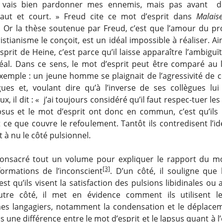
Je vais bien pardonner mes ennemis, mais pas avant de
aut et court. » Freud cite ce mot d’esprit dans
Malais
. Or la thèse soutenue par Freud, c’est que l’amour du pro
istianisme le conçoit, est un idéal impossible à réaliser. Ainsi
sprit de Heine, c’est parce qu’il laisse apparaître l’ambiguï
idéal. Dans ce sens, le mot d’esprit peut être comparé au 
exemple : un jeune homme se plaignait de l’agressivité de c
gues et, voulant dire qu’à l’inverse de ses collègues lui 
x, il dit : « j’ai toujours considéré qu’il faut respec-tuer les
psus et le mot d’esprit ont donc en commun, c’est qu’ils
ce que couvre le refoulement. Tantôt ils contredisent l’id
t à nu le côté pulsionnel.
onsacré tout un volume pour expliquer le rapport du mo
[3]
formations de l’inconscient
. D’un côté, il souligne que 
 qu’ils visent la satisfaction des pulsions libidinales ou 
autre côté, il met en évidence comment ils utilisent 
s langagiers, notamment la condensation et le déplaceme
une différence entre le mot d’esprit et le lapsus quant à l’e