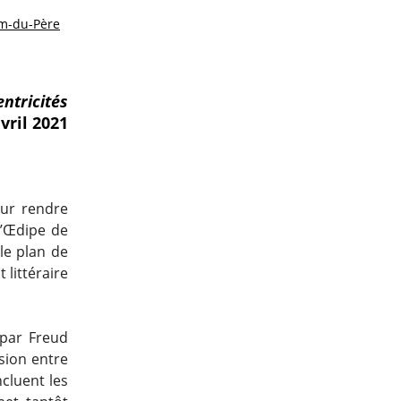
m-du-Père
ntricités
vril 2021
our rendre
l’Œdipe de
le plan de
 littéraire
 par Freud
sion entre
ncluent les