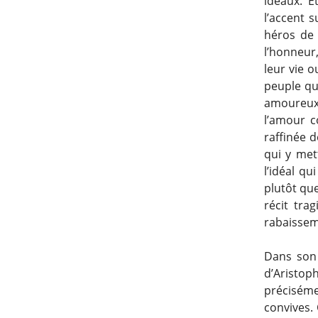
idéaux. E
l’accent s
héros de l
l’honneur,
leur vie o
peuple que
amoureux,
l’amour c
raffinée 
qui y met
l’idéal qu
plutôt que
récit tra
rabaissem
Dans son
d’Aristop
précisémen
convives. 