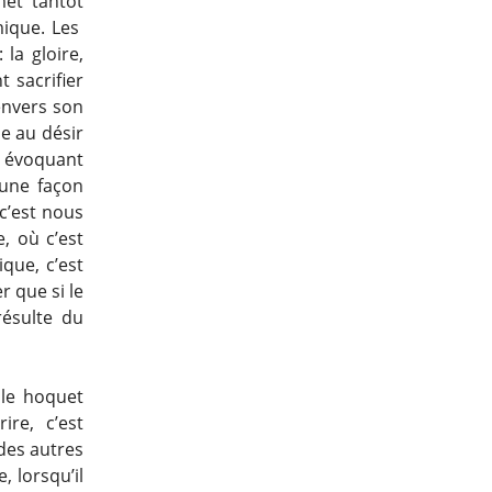
met tantôt
omique. Les
 la gloire,
t sacrifier
 envers son
le au désir
n évoquant
 une façon
c’est nous
e, où c’est
ique, c’est
r que si le
résulte du
 le hoquet
ire, c’est
 des autres
, lorsqu’il