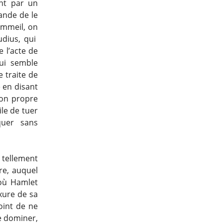
ent par un
ande de le
ommeil, on
udius, qui
 l’acte de
lui semble
e traite de
e en disant
 son propre
ile de tuer
aquer sans
s tellement
e, auquel
 où Hamlet
xure de sa
joint de ne
se dominer,