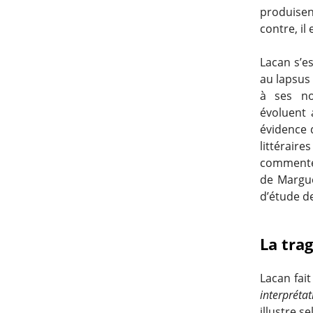
produisent
contre, il
Lacan s’e
au lapsus
à ses no
évoluent 
évidence q
littérair
commenté
de Margu
d’étude d
La tra
Lacan fai
interprétat
illustre s