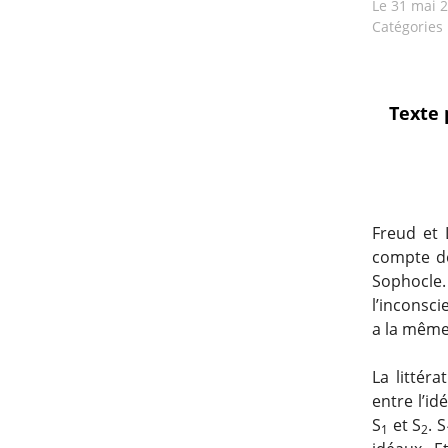
Le
31 mai 
Catégories
Texte 
Freud et 
compte de
Sophocle.
l’inconsc
a la même 
La littér
entre l’i
S
et S
. S
1
2