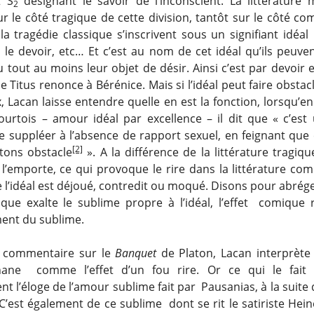
t S
désignant le savoir de l’inconscient. La littérature 
2
ur le côté tragique de cette division, tantôt sur le côté c
a tragédie classique s’inscrivent sous un signifiant idéal :
 le devoir, etc… Et c’est au nom de cet idéal qu’ils peuven
u tout au moins leur objet de désir. Ainsi c’est par devoir
 Titus renonce à Bérénice. Mais si l’idéal peut faire obstac
 Lacan laisse entendre quelle en est la fonction, lorsqu’e
ourtois – amour idéal par excellence – il dit que « c’est
de suppléer à l’absence de rapport sexuel, en feignant que 
[2]
tons obstacle
». A la différence de la littérature tragiqu
i l’emporte, ce qui provoque le rire dans la littérature com
 l’idéal est déjoué, contredit ou moqué. Disons pour abrége
gique exalte le sublime propre à l’idéal, l’effet comique 
ent du sublime.
 commentaire sur le
Banquet
de Platon, Lacan interprète
hane comme l’effet d’un fou rire. Or ce qui le fait r
t l’éloge de l’amour sublime fait par Pausanias, à la suite
C’est également de ce sublime dont se rit le satiriste Heine