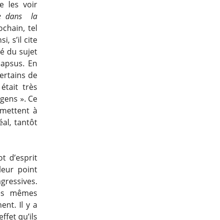
 les voir
e dans la
chain, tel
, s’il cite
té du sujet
lapsus. En
ertains de
était très
 gens ». Ce
 mettent à
éal, tantôt
t d’esprit
leur point
agressives.
les mêmes
nt. Il y a
ffet qu’ils