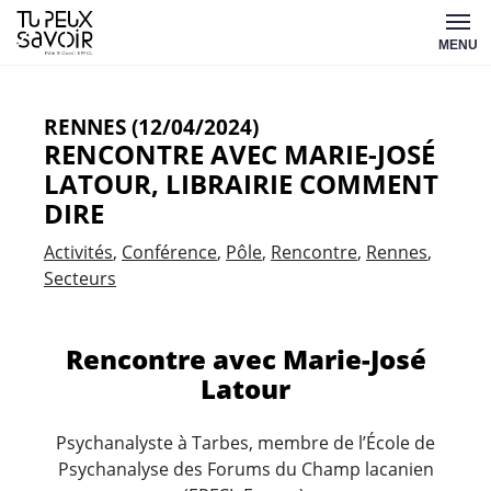
Aller
Tu
au
MENU
peux
contenu
savoir
RENNES (12/04/2024)
RENCONTRE AVEC MARIE-JOSÉ
LATOUR, LIBRAIRIE COMMENT
DIRE
Activités
Conférence
Pôle
Rencontre
Rennes
Secteurs
Rencontre avec Marie-José
Latour
Psychanalyste à Tarbes, membre de l’École de
Psychanalyse des Forums du Champ lacanien