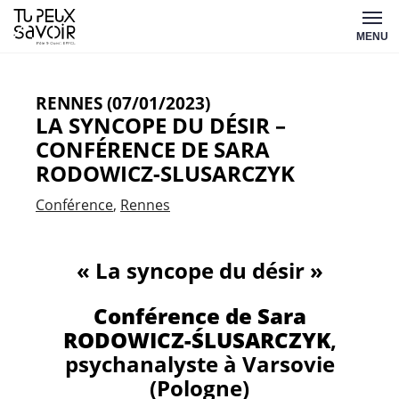
Aller
Tu
au
MENU
peux
contenu
savoir
RENNES (07/01/2023)
LA SYNCOPE DU DÉSIR –
CONFÉRENCE DE SARA
RODOWICZ-SLUSARCZYK
Conférence
Rennes
« La syncope du désir »
Conférence de Sara
RODOWICZ-ŚLUSARCZYK
,
psychanalyste à Varsovie
(Pologne)