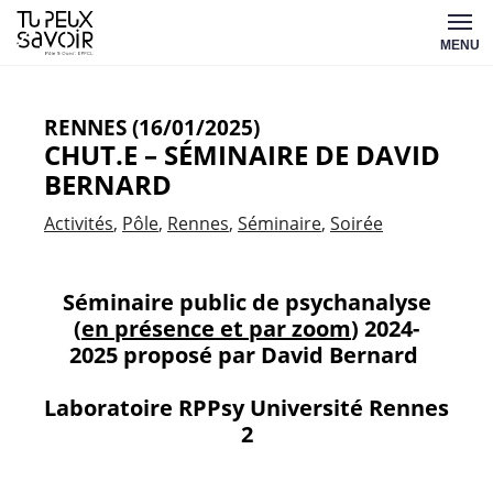
Aller
Tu
au
MENU
peux
contenu
savoir
RENNES (16/01/2025)
CHUT.E – SÉMINAIRE DE DAVID
BERNARD
Activités
Pôle
Rennes
Séminaire
Soirée
Séminaire public de psychanalyse
(
en présence et par zoom
) 2024-
2025
proposé par David Bernard
Laboratoire RPPsy Université Rennes
2