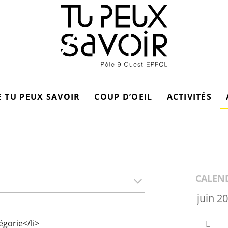
 TU PEUX SAVOIR
COUP D’OEIL
ACTIVITÉS
CALEN
gorie</li>
L