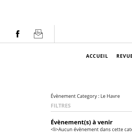
Aller
au
contenu
Facebook
Newsletter
ACCUEIL
REVUE
Évènement Category :
Le Havre
FILTRES
Évènement(s) à venir
<li>Aucun évènement dans cette caté