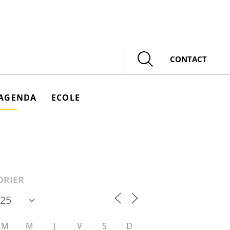
Rechercher
CONTACT
AGENDA
ECOLE
DRIER
M
M
J
V
S
D