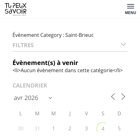
Aller
Tu
au
MENU
peux
contenu
savoir
Évènement Category :
Saint-Brieuc
FILTRES
Évènement(s) à venir
<li>Aucun évènement dans cette catégorie</li>
CALENDRIER
L
M
M
J
V
S
D
30
31
1
2
3
5
4