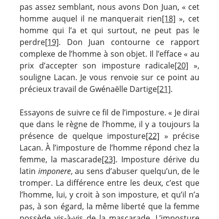
pas assez semblant, nous avons Don Juan, « cet
homme auquel il ne manquerait rien
[18]
», cet
homme qui l’a et qui surtout, ne peut pas le
perdre
[19]
. Don Juan contourne ce rapport
complexe de l’homme à son objet. Il l’efface « au
prix d’accepter son imposture radicale
[20]
»,
souligne Lacan. Je vous renvoie sur ce point au
précieux travail de Gwénaëlle Dartige
[21]
.
Essayons de suivre ce fil de l’imposture. « Je dirai
que dans le règne de l’homme, il y a toujours la
présence de quelque imposture
[22]
» précise
Lacan. À l’imposture de l’homme répond chez la
femme, la mascarade
[23]
. Imposture dérive du
latin
imponere
, au sens d’abuser quelqu’un, de le
tromper. La différence entre les deux, c’est que
l’homme, lui, y croit à son imposture, et qu’il n’a
pas, à son égard, la même liberté que la femme
possède vis-à-vis de la mascarade. L’imposture