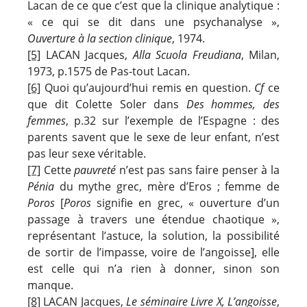
Lacan de ce que c’est que la clinique analytique :
« ce qui se dit dans une psychanalyse »,
Ouverture à la section clinique
, 1974.
[5]
LACAN Jacques,
Alla Scuola Freudiana
, Milan,
1973, p.1575 de Pas-tout Lacan.
[6]
Quoi qu’aujourd’hui remis en question.
Cf
ce
que dit Colette Soler dans
Des hommes, des
femmes
, p.32 sur l’exemple de l’Espagne : des
parents savent que le sexe de leur enfant, n’est
pas leur sexe véritable.
[7]
Cette
pauvreté
n’est pas sans faire penser à la
Pénia
du mythe grec, mère d’Eros ; femme de
Poros
[
Poros
signifie en grec, « ouverture d’un
passage à travers une étendue chaotique »,
représentant l’astuce, la solution, la possibilité
de sortir de l’impasse, voire de l’angoisse], elle
est celle qui n’a rien à donner, sinon son
manque.
[8]
LACAN Jacques,
Le séminaire Livre X, L’angoisse
,