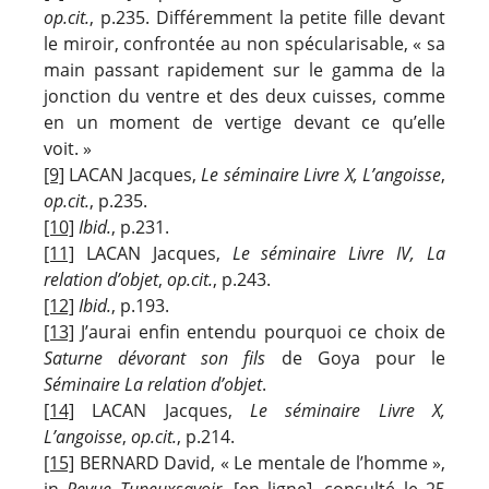
op.cit.
, p.235. Différemment la petite fille devant
le miroir, confrontée au non spécularisable, « sa
main passant rapidement sur le gamma de la
jonction du ventre et des deux cuisses, comme
en un moment de vertige devant ce qu’elle
voit. »
[9]
LACAN Jacques,
Le séminaire Livre X, L’angoisse
,
op.cit.
, p.235.
[10]
Ibid.
, p.231.
[11]
LACAN Jacques,
Le séminaire Livre IV, La
relation d’objet
,
op.cit.
, p.243.
[12]
Ibid.
, p.193.
[13]
J’aurai enfin entendu pourquoi ce choix de
Saturne dévorant son fils
de Goya pour le
Séminaire La relation d’objet
.
[14]
LACAN Jacques,
Le séminaire Livre X,
L’angoisse
,
op.cit.
, p.214.
[15]
BERNARD David, « Le mentale de l’homme »,
in
Revue Tupeuxsavoir
, [en ligne], consulté le 25