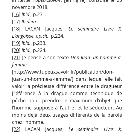
novembre 2018.
[16]
Ibid
., p.231.
[17]
Ibidem.
[18]
LACAN Jacques,
Le séminaire Livre X,
L’angoisse
,
op.cit.
, p.224.
[19]
Ibid.
, p.233.
[20]
Ibid.
, p.224.
[21]
Je pense à son texte
Don Juan, un homme a-
femme
,
[http://www.tupeuxsavoir.fr/publication/don-
juan-un-homme-a-femme/] dans lequel elle fait
valoir la précieuse différence entre le dragueur
[référence à la drague comme technique de
pêche pour prendre le maximum d’objet que
l’homme suppose à l’autre] et le séducteur. Au
moins déjà deux usages différents de la parole
chez l’homme.
[22]
LACAN Jacques,
Le séminaire Livre X,