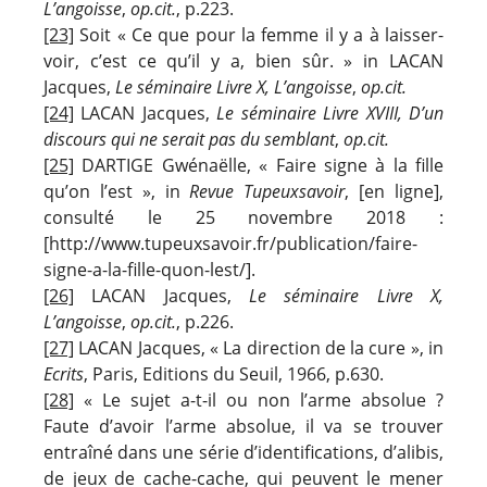
L’angoisse
,
op.cit.
, p.223.
[23]
Soit « Ce que pour la femme il y a à laisser-
voir, c’est ce qu’il y a, bien sûr. » in LACAN
Jacques,
Le séminaire Livre X, L’angoisse
,
op.cit.
[24]
LACAN Jacques,
Le séminaire Livre XVIII, D’un
discours qui ne serait pas du semblant
,
op.cit.
[25]
DARTIGE Gwénaëlle, « Faire signe à la fille
qu’on l’est », in
Revue Tupeuxsavoir
, [en ligne],
consulté le 25 novembre 2018 :
[http://www.tupeuxsavoir.fr/publication/faire-
signe-a-la-fille-quon-lest/].
[26]
LACAN Jacques,
Le séminaire Livre X,
L’angoisse
,
op.cit.
, p.226.
[27]
LACAN Jacques, « La direction de la cure », in
Ecrits
, Paris, Editions du Seuil, 1966, p.630.
[28]
« Le sujet a-t-il ou non l’arme absolue ?
Faute d’avoir l’arme absolue, il va se trouver
entraîné dans une série d’identifications, d’alibis,
de jeux de cache-cache, qui peuvent le mener