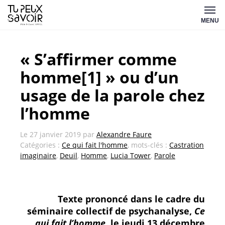
Aller
Tu
au
MENU
peux
contenu
savoir
« S’affirmer comme
homme[1] » ou d’un
usage de la parole chez
l’homme
Le
27 janvier 2019
par
Alexandre Faure
Catégories :
Ce qui fait l'homme
, mots-clés :
Castration
imaginaire
,
Deuil
,
Homme
,
Lucia Tower
,
Parole
Texte prononcé dans le cadre du
séminaire collectif de psychanalyse,
Ce
qui fait l’homme
, le jeudi 13 décembre