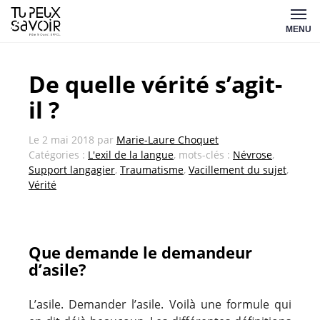
Aller
Tu
au
MENU
peux
contenu
savoir
De quelle vérité s’agit-
il ?
Le
2 mai 2018
par
Marie-Laure Choquet
Catégories :
L'exil de la langue
, mots-clés :
Névrose
,
Support langagier
,
Traumatisme
,
Vacillement du sujet
,
Vérité
Que demande le demandeur
d’asile?
L’asile. Demander l’asile. Voilà une formule qui