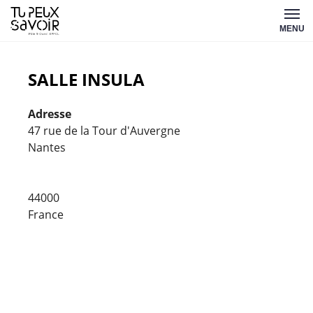
Aller
Tu
au
MENU
peux
contenu
savoir
SALLE INSULA
Adresse
47 rue de la Tour d'Auvergne
Nantes
Salle
Insul
44000
47
rue
France
de
la
Tour
d'Auv
-
Nant
Évène