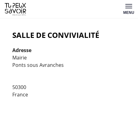
Aller
Tu
au
MENU
peux
contenu
savoir
SALLE DE CONVIVIALITÉ
Adresse
Mairie
Ponts sous Avranches
Salle
de
convivi
50300
Mairie
France
-
Ponts
sous
Avranch
Évèneme