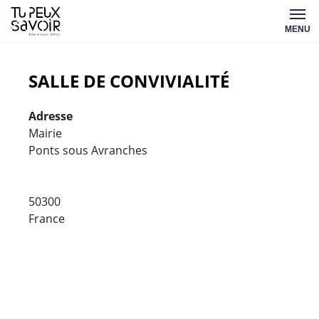
Aller
Tu
au
MENU
peux
contenu
savoir
SALLE DE CONVIVIALITÉ
Adresse
Mairie
Ponts sous Avranches
Salle
de
convivi
50300
Mairie
France
-
Ponts
sous
Avranch
Évèneme