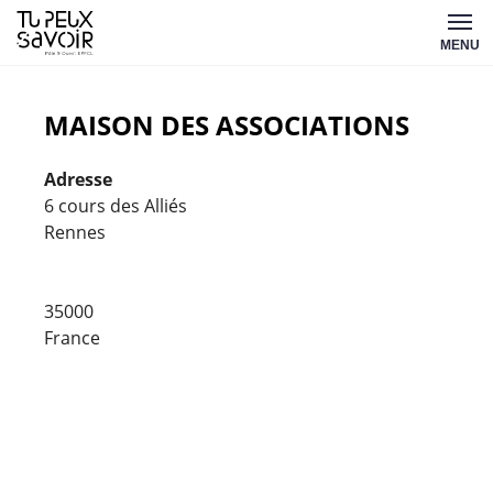
Aller
Tu
au
MENU
peux
contenu
savoir
MAISON DES ASSOCIATIONS
Adresse
6 cours des Alliés
Rennes
Maiso
des
Associ
35000
6
France
cours
des
Alliés
-
Rennes
Évèneme