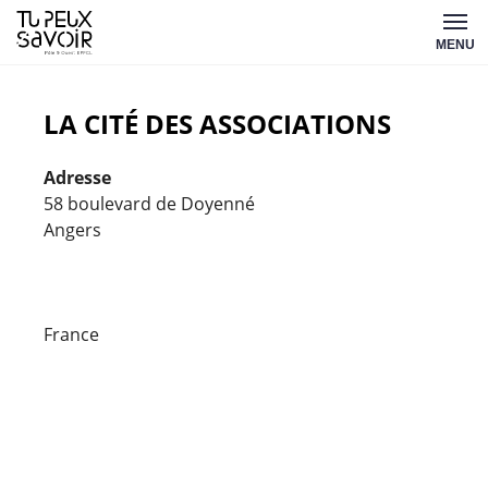
Aller
Tu
au
MENU
peux
contenu
savoir
LA CITÉ DES ASSOCIATIONS
Adresse
58 boulevard de Doyenné
Angers
La
cité
des
Associ
France
58
bouleva
de
Doyenné
-
Angers
Évèneme