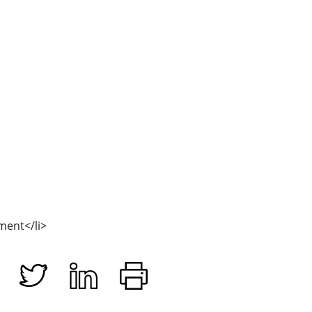
de
Paume
-
Salle
des
Toiles
12
Rue
Saint-
Louis
-
Rennes
Évènement
ment</li>