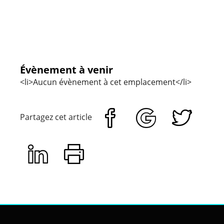
9,
rue
Jean
Macé
-
Rennes
Évèneme
Évènement à venir
<li>Aucun évènement à cet emplacement</li>
Partagez cet article