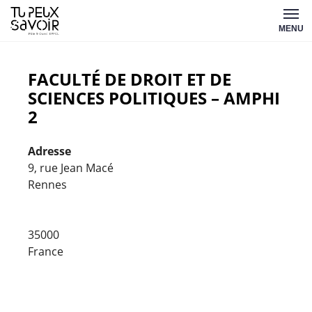
Aller
Tu
au
MENU
peux
contenu
savoir
FACULTÉ DE DROIT ET DE
SCIENCES POLITIQUES – AMPHI
2
Adresse
9, rue Jean Macé
Rennes
Facult
de
droit
et
35000
de
France
scienc
politiq
-
amphi
2