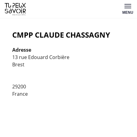
Aller
Tu
au
MENU
peux
contenu
savoir
CMPP CLAUDE CHASSAGNY
Adresse
13 rue Edouard Corbière
Brest
CMPP
Claude
Chass
29200
13
France
rue
Edouar
Corbièr
-
Brest
Évèneme