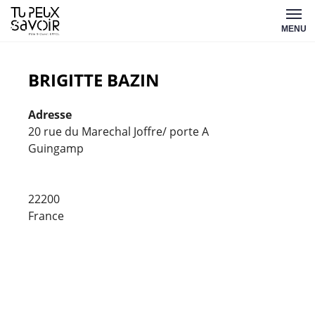
Aller
Tu
au
MENU
peux
contenu
savoir
BRIGITTE BAZIN
Adresse
20 rue du Marechal Joffre/ porte A
Guingamp
Brigitt
Bazin
22200
20
rue
France
du
Marech
Joffre/
porte
A
-
Guinga
Évèneme