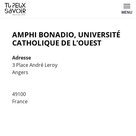
Aller
Tu
au
MENU
peux
contenu
savoir
AMPHI BONADIO, UNIVERSITÉ
CATHOLIQUE DE L’OUEST
Adresse
3 Place André Leroy
Angers
Amphi
Bonadi
Univer
Cathol
49100
de
France
l'Ouest
3
Place
André
Leroy
-