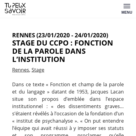
Aller
Tu
au
MENU
peux
contenu
savoir
RENNES (23/01/2020 - 24/01/2020)
STAGE DU CCPO : FONCTION
DE LA PAROLE DANS
L’INSTITUTION
Rennes
Stage
Dans ce texte « Fonction et champ de la parole
et du langage » datant de 1953, Jacques Lacan
situe son propos d’emblée dans l’espace
institutionnel : « des dissentiments graves…
s’étaient révélés à l’occasion de la fondation d’un
« institut de psychanalyse ». « On put entendre
l’équipe qui avait réussi à y imposer ses statuts
et son programme, proclamer qu’elle