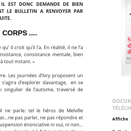
; IL EST DONC DEMANDE DE BIEN
ANT LE BULLETIN A RENVOYER PAR
UITE.
….
N CORPS
 il croit qu’il l’a. En réalité, il ne l’a
nsistance, consistance mentale, bien
 tout instant. »
vre. Les journées d’Ivry proposent un
 s’agira d’explorer davantage, en se
 singulier de l’autisme, traversé de
DOCUM
TÉLÉC
 il ne parle: tel le héros de Melville
e pas…ne pas parler, ne pas répondre et
Affiche
suspension énonciative ni oui, ni non…