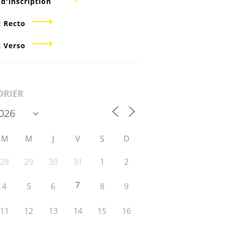
 d'inscription
t Recto
t Verso
DRIER
M
M
J
V
S
D
28
29
30
31
1
2
7
4
5
6
8
9
11
12
13
14
15
16