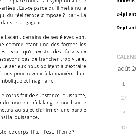
été une place tout à fait symptomatique
Bulletin
variées . Est-ce parce qu’ il met à nu la
Déplian
qui du réel féroce s’impose ? car « La
r dans le langage ».
Déplian
e Lacan , certains de ses élèves vont
me comme étant une des formes les
st vrai qu’il existe des faisceaux
CALEN
sayons pas de trancher trop vite et
 Le sérieux nous obligent à s’extraire
tômes pour revenir à la manière dont
Symbolique et Imaginaire.
L
 Ce corps fait de substance jouissante,
27
rtir du moment où lalangue mord sur le
ettra au sujet d’affirmer une parole
3
nsi la jouissance.
10
 ce corps il l’a, il l’est, il l’erre ?