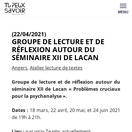
Aller
Tu
au
MENU
peux
contenu
savoir
(22/04/2021)
GROUPE DE LECTURE ET DE
RÉFLEXION AUTOUR DU
SÉMINAIRE XII DE LACAN
Angers
Atelier lecture de textes
Groupe de lecture et de réflexion autour du
séminaire XII de Lacan « Problèmes cruciaux
pour la psychanalyse ».
Dates :
18 mars, 22 avril, 20 mai, et 24 juin 2021
de 19h à 21h.
Lieu :
par visio Teams actuellement.