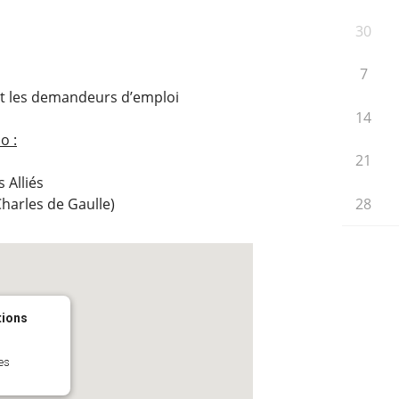
30
7
et les demandeurs d’emploi
14
o :
21
 Alliés
harles de Gaulle)
28
tions
es