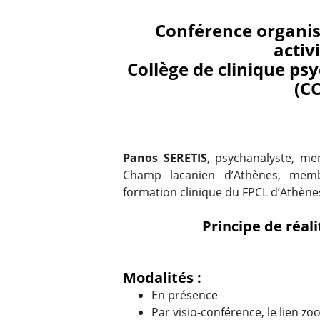
Conférence organis
activ
Collège de clinique ps
(C
Panos SERETIS
, psychanalyste, m
Champ lacanien d’Athènes, memb
formation clinique du FPCL d’Athène
Principe de réali
Modalités :
En présence
Par visio-conférence, le lien 