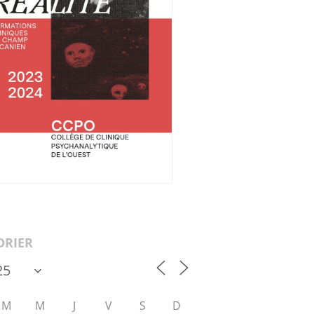
DRIER
M
M
J
V
S
D