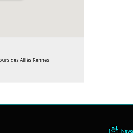
ours des Alliés Rennes
Newsl
News