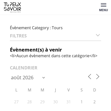
Aller
Tu
au
MENU
peux
contenu
savoir
Évènement Category :
Tours
FILTRES
Évènement(s) à venir
<li>Aucun évènement dans cette catégorie</li>
CALENDRIER
L
M
M
J
V
S
D
27
28
29
30
31
1
2