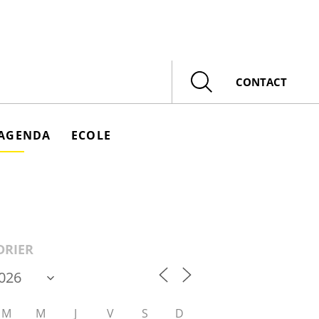
Rechercher
CONTACT
AGENDA
ECOLE
DRIER
M
M
J
V
S
D