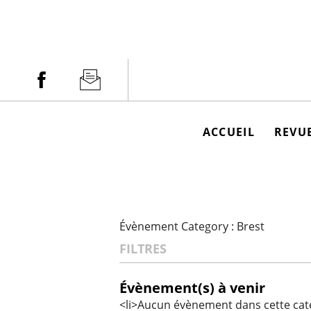
Aller
au
contenu
Facebook
Newsletter
ACCUEIL
REVUE
Évènement Category :
Brest
FILTRES
Évènement(s) à venir
<li>Aucun évènement dans cette caté