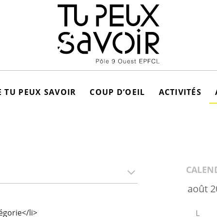
 TU PEUX SAVOIR
COUP D’OEIL
ACTIVITÉS
CALEN
gorie</li>
L