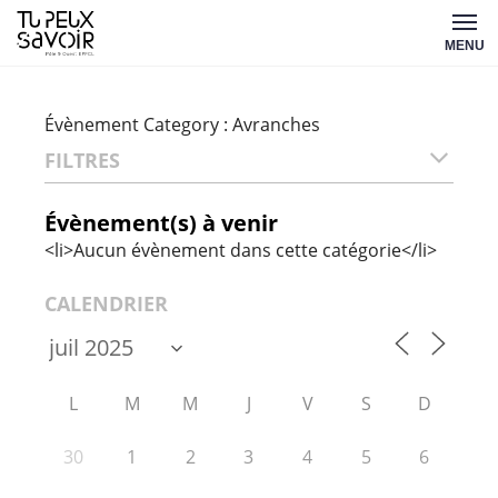
Aller
Tu
au
MENU
peux
contenu
savoir
Évènement Category :
Avranches
FILTRES
Évènement(s) à venir
<li>Aucun évènement dans cette catégorie</li>
CALENDRIER
L
M
M
J
V
S
D
30
1
2
3
4
5
6