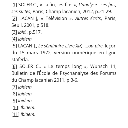
[1]
SOLER C., « La fin, les fins »,
L’analyse : ses fins,
ses suites
, Paris, Champ lacanien, 2012, p.21-29.
[2]
LACAN J, « Télévision »,
Autres écrits
, Paris,
Seuil, 2001, p.518.
[3]
Ibid.
, p.517.
[4]
Ibidem.
[5]
LACAN J.,
Le séminaire Livre XIX, …ou pire
, leçon
du 15 mars 1972, version numérique en ligne
staferla.
[6]
SOLER C., « Le temps long », Wunsch 11,
Bulletin de l’École de Psychanalyse des Forums
du Champ lacanien 2011, p.3-6.
[7]
Ibidem.
[8]
Ibidem.
[9]
Ibidem.
[10]
Ibidem.
[11]
Ibidem.