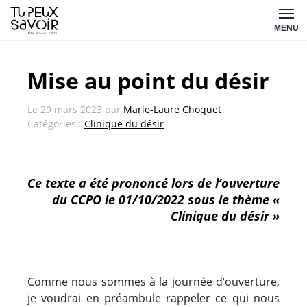
Aller
Tu
au
MENU
peux
contenu
savoir
Mise au point du désir
Le
29 mars 2023
par
Marie-Laure Choquet
Catégories :
Clinique du désir
Ce texte a été prononcé lors de l’ouverture
du CCPO le 01/10/2022 sous le thème «
Clinique du désir »
Comme nous sommes à la journée d’ouverture,
je voudrai en préambule rappeler ce qui nous