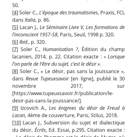
50.
[4]
Soler C.,
L’époque des traumatismes
, Praxis, FCL
dans
Italia
, p. 86.
[5]
Lacan J.,
Le Séminaire Livre V, Les formations de
l’inconscient 1957-58
, Paris, Seuil, 1998 p. 320.
[6]
Ibid
., p. 320.
[7]
Soler C.,
Humanisation ?
, Édition du champ
lacanien, 2014, p. 22. Citation exacte :
« Lorsque
l’on parle de l’être du sujet, c’est le désir ».
[8]
Soler C., « Le désir, pas sans la jouissance »,
dans
Revue Tupeuxsavoir
[en ligne], publié le 30
novembre 2017, sur
[https://www.tupeuxsavoir.fr/publication/le-
desir-pas-sans-la-jouissance/].
[9]
Izcovich A.,
Les énigmes du désir de Freud à
Lacan
, 4ème de couverture, Paris, Stilus, 2018.
[10]
Lacan J., Subversion du sujet et dialectique
du désir,
Écrits
, Ed. Essai, p.295. Citation exacte :