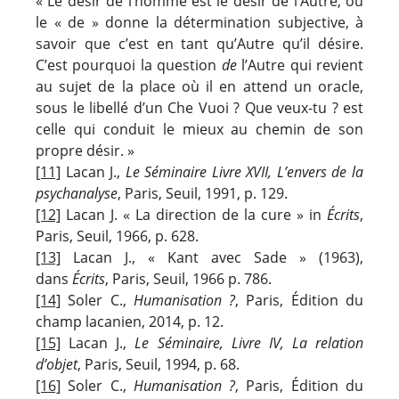
« Le désir de l’homme est le désir de l’Autre, où
le « de » donne la détermination subjective, à
savoir que c’est en tant qu’Autre qu’il désire.
C’est pourquoi la question
de
l’Autre qui revient
au sujet de la place où il en attend un oracle,
sous le libellé d’un Che Vuoi ? Que veux-tu ? est
celle qui conduit le mieux au chemin de son
propre désir. »
[11]
Lacan J.,
Le Séminaire Livre XVII,
L’envers de la
psychanalyse
, Paris, Seuil, 1991, p. 129.
[12]
Lacan J. « La direction de la cure » in
Écrits
,
Paris, Seuil, 1966, p. 628.
[13]
Lacan J., « Kant avec Sade » (1963),
dans
Écrits
, Paris, Seuil, 1966 p. 786.
[14]
Soler C.,
Humanisation ?
, Paris, Édition du
champ lacanien, 2014, p. 12.
[15]
Lacan J.,
Le Séminaire, Livre IV, La relation
d’objet
, Paris, Seuil, 1994, p. 68.
[16]
Soler C.,
Humanisation ?
, Paris, Édition du