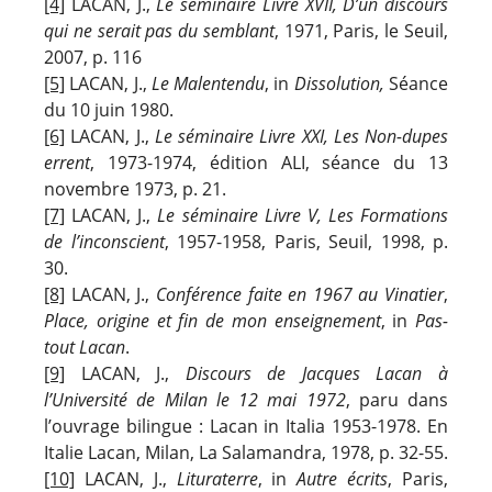
[4]
LACAN, J.,
Le séminaire Livre XVII, D’un discours
qui ne serait pas du semblant
, 1971, Paris, le Seuil,
2007, p. 116
[5]
LACAN, J.,
Le Malentendu
, in
Dissolution,
Séance
du 10 juin 1980.
[6]
LACAN, J.,
Le séminaire Livre XXI, Les Non-dupes
errent
, 1973-1974, édition ALI, séance du 13
novembre 1973, p. 21.
[7]
LACAN, J.,
Le séminaire Livre V, Les Formations
de l’inconscient
, 1957-1958, Paris, Seuil, 1998, p.
30.
[8]
LACAN, J.,
Conférence faite en 1967 au Vinatier
,
Place, origine et fin de mon enseignement
, in
Pas-
tout Lacan
.
[9]
LACAN, J.,
Discours de Jacques Lacan à
l’Université de Milan le 12 mai 1972
, paru dans
l’ouvrage bilingue : Lacan in Italia 1953-1978. En
Italie Lacan, Milan, La Salamandra, 1978, p. 32-55.
[10]
LACAN, J.,
Lituraterre
, in
Autre écrits
, Paris,