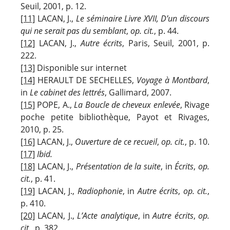
Seuil, 2001, p. 12.
[11]
LACAN, J.,
Le séminaire Livre XVII, D’un discours
qui ne serait pas du semblant
,
op. cit.
, p. 44.
[12]
LACAN, J.,
Autre écrits
, Paris, Seuil, 2001, p.
222.
[13]
Disponible sur internet
[14]
HERAULT DE SECHELLES,
Voyage à Montbard
,
in
Le cabinet des lettrés
, Gallimard, 2007.
[15]
POPE, A.,
La Boucle de cheveux enlevée
, Rivage
poche petite bibliothèque, Payot et Rivages,
2010, p. 25.
[16]
LACAN, J.,
Ouverture de ce recueil
,
op. cit.
, p. 10.
[17]
Ibid.
[18]
LACAN, J.,
Présentation de la suite
, in
Écrits
,
op.
cit.
, p. 41.
[19]
LACAN, J.,
Radiophonie
, in
Autre écrits
,
op. cit.
,
p. 410.
[20]
LACAN, J.,
L’Acte analytique
, in
Autre écrits
,
op.
cit.
, p. 382.