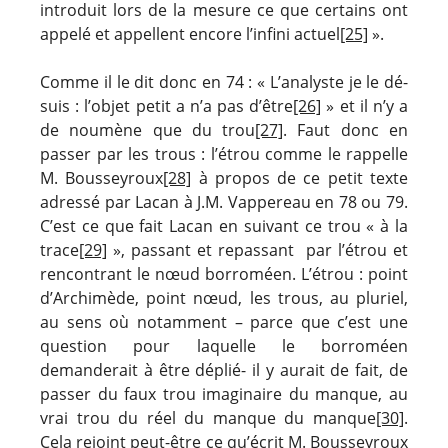
introduit lors de la mesure ce que certains ont
appelé et appellent encore l’infini actuel
[25]
».
Comme il le dit donc en 74 : « L’analyste je le dé-
suis : l’objet petit a n’a pas d’être
[26]
» et il n’y a
de noumène que du trou
[27]
. Faut donc en
passer par les trous : l’étrou comme le rappelle
M. Bousseyroux
[28]
à propos de ce petit texte
adressé par Lacan à J.M. Vappereau en 78 ou 79.
C’est ce que fait Lacan en suivant ce trou « à la
trace
[29]
», passant et repassant par l’étrou et
rencontrant le nœud borroméen. L’étrou : point
d’Archimède, point nœud, les trous, au pluriel,
au sens où notamment – parce que c’est une
question pour laquelle le borroméen
demanderait à être déplié- il y aurait de fait, de
passer du faux trou imaginaire du manque, au
vrai trou du réel du manque du manque
[30]
.
Cela rejoint peut-être ce qu’écrit M. Bousseyroux