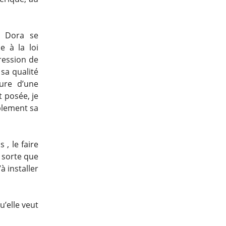
n. Dora se
e à la loi
pression de
 sa qualité
ure d’une
t posée, je
ablement sa
 , le faire
n sorte que
à installer
u’elle veut