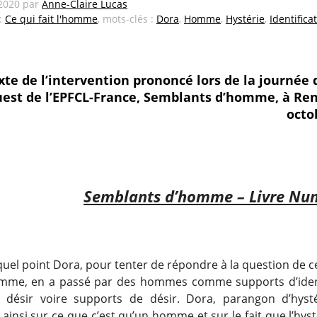
 2020
par
Anne-Claire Lucas
 :
Ce qui fait l'homme
, mots-clés :
Dora
,
Homme
,
Hystérie
,
Identifica
xte de l’intervention prononcé lors de la journée 
est de l’EPFCL-France, Semblants d’homme, à Ren
octo
Semblants d’homme – Livre Nu
quel point Dora, pour tenter de répondre à la question de c
mme, en a passé par des hommes comme supports d’ident
 désir voire supports de désir. Dora, parangon d’hyst
ainsi sur ce que c’est qu’un homme et sur le fait que l’hys