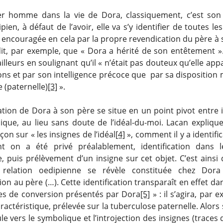
r homme dans la vie de Dora, classiquement, c’est son
pien, à défaut de l’avoir, elle va s’y identifier de toutes l
, encouragée en cela par la propre revendication du père à 
dit, par exemple, que « Dora a hérité de son entêtement »
ailleurs en soulignant qu’il « n’était pas douteux qu’elle appa
ons et par son intelligence précoce que par sa disposition 
e (paternelle)
[3]
».
cation de Dora à son père se situe en un point pivot entre
ique, au lieu sans doute de l’idéal-du-moi. Lacan explique,
çon sur « les insignes de l’idéal
[4]
», comment il y a identifi
t on a été privé préalablement, identification dans l
, puis prélèvement d’un insigne sur cet objet. C’est ainsi
a relation oedipienne se révèle constituée chez Dor
tion au père (…). Cette identification transparaît en effet da
s de conversion présentés par Dora
[5]
» : il s’agira, par 
ractéristique, prélevée sur la tuberculose paternelle. Alors
e vers le symbolique et l’introjection des insignes (traces