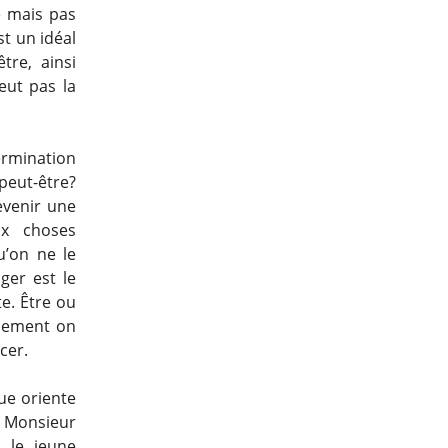
e mais pas
st un idéal
re, ainsi
eut pas la
ermination
peut-être?
evenir une
x choses
u’on ne le
oger est le
te. Être ou
ulement on
cer.
que oriente
, Monsieur
 le jeune