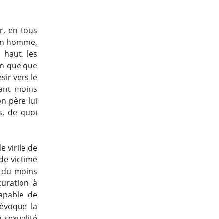
er, en tous
e un homme,
 haut, les
 en quelque
sir vers le
tant moins
n père lui
s, de quoi
e virile de
de victime
, du moins
curation à
apable de
’évoque la
 sexualité