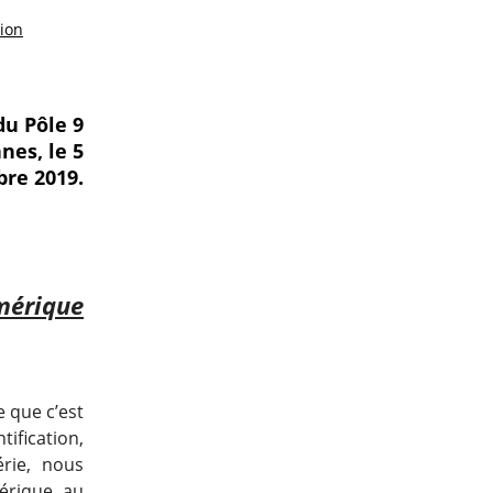
tion
du Pôle 9
nes, le 5
bre 2019.
mérique
e que c’est
ification,
érie, nous
térique, au