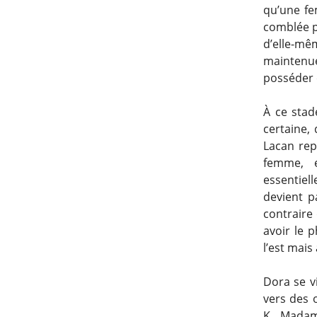
qu’une fe
comblée pa
d’elle-m
maintenue
posséder e
À ce stad
certaine,
Lacan rep
femme, 
essentiel
devient pa
contraire 
avoir le 
l’est mais
Dora se vi
vers des 
K, Madam