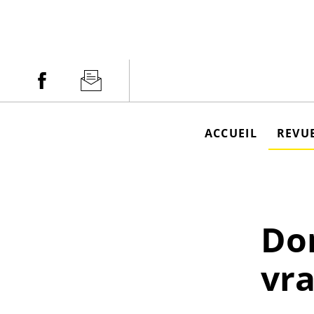
Aller
au
contenu
Facebook
Newsletter
ACCUEIL
REVUE
Do
vra