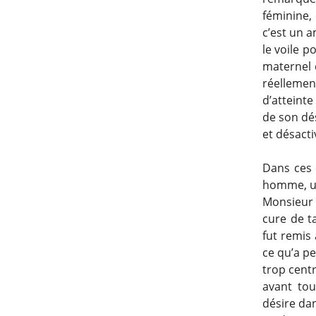
féminine, 
c’est un 
le voile 
maternel 
réellemen
d’atteinte
de son dés
et désactiv
Dans ces 
homme, un
Monsieur K
cure de ta
fut remis 
ce qu’a pe
trop centr
avant to
désire dan