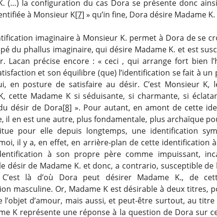
 (…) la configuration du cas Dora se présente donc ainsi 
entifiée à Monsieur K
[7]
» qu’in fine, Dora désire Madame K.
tification imaginaire à Monsieur K. permet à Dora de se cr
ipé du phallus imaginaire, qui désire Madame K. et est sus
r. Lacan précise encore : « ceci , qui arrange fort bien l’
tisfaction et son équilibre (que) l’identification se fait à un 
lui, en posture de satisfaire au désir. C’est Monsieur K, 
 cette Madame K si séduisante, si charmante, si éclatant
 du désir de Dora
[8]
». Pour autant, en amont de cette iden
, il en est une autre, plus fondamentale, plus archaïque p
itue pour elle depuis longtemps, une identification sy
-moi, il y a, en effet, en arrière-plan de cette identification
identification à son propre père comme impuissant, inc
 le désir de Madame K. et donc, a contrario, susceptible de 
. C’est là d’où Dora peut désirer Madame K., de cet
tion masculine. Or, Madame K est désirable à deux titres, 
e l’objet d’amour, mais aussi, et peut-être surtout, au titre
e K représente une réponse à la question de Dora sur ce