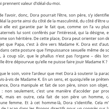
i prennent valeur d’idéal-du-moi.
e l’avoir, donc, Dora pourrait l’être, son père, s’y identifi
déal la porte ainsi du côté de la masculinité, du côté d’êtr
i elle est garantie par le fait que, comme on l’a vu plus
aternels lui sont conférés par l’intéressé, qui la désigne,
me son héritière. De cette place, Dora peut orienter son dé
t que Papa, c’est à dire vers Madame K. Dora est d’au
dans cette posture que l’impuissance sexuelle même de so
ir, à coup sûr, que le phallus n’est pas l’organe – dès lor
lle être dépourvue qu’elle ne puisse faire jouir Madame K ?
que le soin, voire l’ardeur que met Dora à soutenir la parad
vis-à-vis de Madame K. En un sens, et quoiqu’elle se préten
nce, Dora manipule et fait de son père, sinon son objet
 : non seulement, c’est une manière d’accéder par pro
, mais en outre, cela fait de son père un homme, c
e une femme. Et à cet homme-là, Dora s’identifie. Cela m
de Lacan dans les Propos directifs pour un congrès sur la