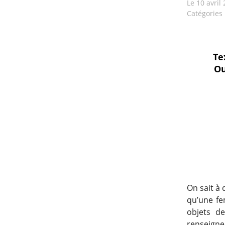
Le
10 avril
Catégories
Te
Ou
On sait à 
qu’une fe
objets de
renseigne 