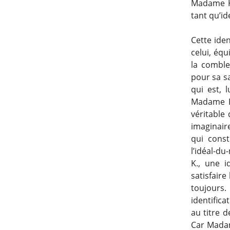
Madame K.
tant qu’id
Cette iden
celui, équ
la comble
pour sa sa
qui est, 
Madame K,
véritable
imaginaire
qui const
l’idéal-du
K., une 
satisfaire
toujours
identifica
au titre d
Car Madam