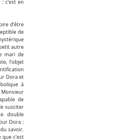
: c’est en
oire d’être
ceptible de
hystérique
petit autre
le mari de
e, l’objet
tification
our Dora et
mbolique à
 à Monsieur
apable de
le susciter
te double
pour Dora :
 du savoir.
 que c’est