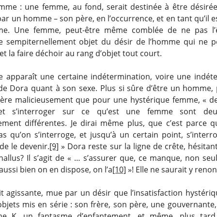
mme : une femme, au fond, serait destinée à être désiré
r un homme – son père, en l’occurrence, et en tant qu’il e
ême. Une femme, peut-être même comblée de ne pas l’êt
 sempiternellement objet du désir de l’homme qui ne p
t la faire déchoir au rang d’objet tout court.
e apparaît une certaine indétermination, voire une indét
 de Dora quant à son sexe. Plus si sûre d’être un homme, 
ère malicieusement que pour une hystérique femme, « d
et s’interroger sur ce qu’est une femme sont deu
lement différentes. Je dirai même plus, que c’est parce q
s qu’on s’interroge, et jusqu’à un certain point, s’interr
de le devenir.
[9]
» Dora reste sur la ligne de crête, hésitan
phallus? Il s’agit de « … s’assurer que, ce manque, non se
 aussi bien on en dispose, on l’a
[10]
»! Elle ne saurait y renon
t agissante, mue par un désir que l’insatisfaction hystéri
objets mis en série : son frère, son père, une gouvernante
e K, un fantasme d’enfantement, et même, plus tard,