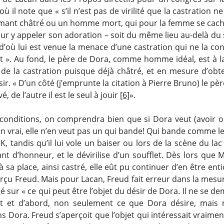
où il note que « s’il n’est pas de virilité que la castration n
amant châtré ou un homme mort, qui pour la femme se cach
pour y appeler son adoration – soit du même lieu au-delà du
d’où lui est venue la menace d’une castration qui ne la co
t ». Au fond, le père de Dora, comme homme idéal, est à la
 de la castration puisque déjà châtré, et en mesure d’obte
ir. « D’un côté (j’emprunte la citation à Pierre Bruno) le pè
é, de l’autre il est le seul à jouir
[6]
».
conditions, on comprendra bien que si Dora veut (avoir o
 vrai, elle n’en veut pas un qui bande! Qui bande comme l
, tandis qu’il lui vole un baiser ou lors de la scène du lac
nt d’honneur, et le dévirilise d’un soufflet. Dès lors que
à sa place, ainsi castré, elle eût pu continuer d’en être enti
rçu Freud. Mais pour Lacan, Freud fait erreur dans la mesur
é sur « ce qui peut être l’objet du désir de Dora. Il ne se 
ut et d’abord, non seulement ce que Dora désire, mais
s Dora. Freud s’aperçoit que l’objet qui intéressait vraime