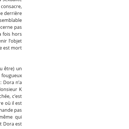
e consacre,
e derrière
 semblable
ncerne pas
 fois hors
nir l’objet
re est mort
u être) un
e fougueux
 : Dora n’a
 Monsieur K
chée, c’est
e où il est
demande pas
 même qui
nt Dora est