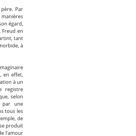
 père. Par
es manières
son égard,
. Freud en
rtint, tant
morbide, à
 imaginaire
 en effet,
cation à un
e registre
 que, selon
a par une
ns tous les
exemple, de
 se produit
 de l’amour