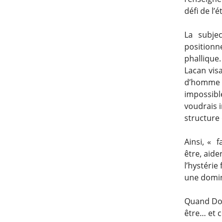
défi de l’
La subjec
positionn
phallique.
Lacan visa
d’homme
impossible
voudrais i
structure 
Ainsi, « f
être, aide
l’hystérie
une domin
Quand Dora
être… et c