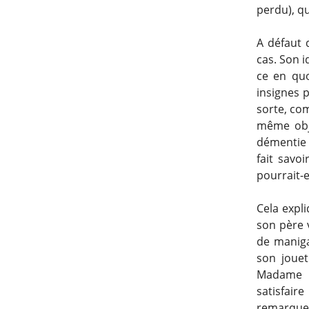
perdu), qu
A défaut d
cas. Son i
ce en quo
insignes p
sorte, com
même obje
démentie 
fait savo
pourrait-e
Cela expli
son père 
de maniga
son jouet
Madame K
satisfair
remarque 