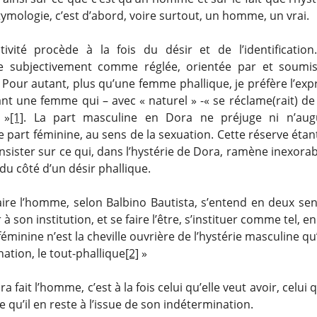
étymologie, c’est d’abord, voire surtout, un homme, un vrai.
tivité procède à la fois du désir et de l’identificatio
e subjectivement comme réglée, orientée par et soumis
 Pour autant, plus qu’une femme phallique, je préfère l’ex
nt une femme qui – avec « naturel » -« se réclame(rait) de
 »
[1]
. La part masculine en Dora ne préjuge ni n’aug
 part féminine, au sens de la sexuation. Cette réserve étan
nsister sur ce qui, dans l’hystérie de Dora, ramène inexor
du côté d’un désir phallique.
aire l’homme, selon Balbino Bautista, s’entend en deux sens
r à son institution, et se faire l’être, s’instituer comme tel, e
 féminine n’est la cheville ouvrière de l’hystérie masculine qu’
ation, le tout-phallique
[2]
»
 fait l’homme, c’est à la fois celui qu’elle veut avoir, celui q
e qu’il en reste à l’issue de son indétermination.