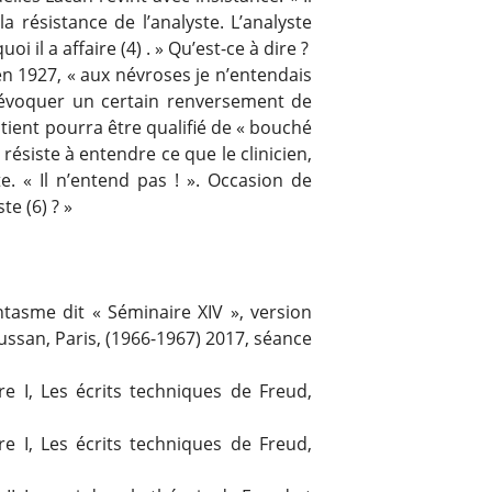
la résistance de l’analyste. L’analyste
 il a affaire (4) . » Qu’est-ce à dire ?
en 1927, « aux névroses je n’entendais
ns évoquer un certain renversement de
atient pourra être qualifié de « bouché
 résiste à entendre ce que le clinicien,
nte. « Il n’entend pas ! ». Occasion de
te (6) ? »
ntasme dit « Séminaire XIV », version
ssan, Paris, (1966-1967) 2017, séance
re I, Les écrits techniques de Freud,
re I, Les écrits techniques de Freud,