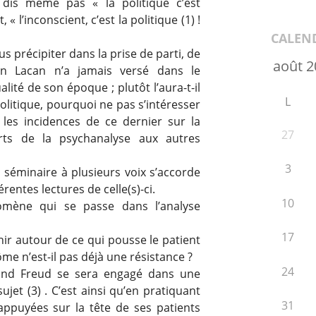
dis même pas « la politique c’est
« l’inconscient, c’est la politique (1) !
CALEN
us précipiter dans la prise de parti, de
ien Lacan n’a jamais versé dans le
ité de son époque ; plutôt l’aura-t-il
L
 politique, pourquoi ne pas s’intéresser
r les incidences de ce dernier sur la
27
rts de la psychanalyse aux autres
3
f, séminaire à plusieurs voix s’accorde
rentes lectures de celle(s)-ci.
10
omène qui se passe dans l’analyse
17
hir autour de ce qui pousse le patient
ôme n’est-il pas déjà une résistance ?
24
und Freud se sera engagé dans une
sujet (3) . C’est ainsi qu’en pratiquant
31
appuyées sur la tête de ses patients