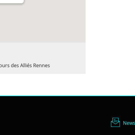
ours des Alliés Rennes
Newsl
News