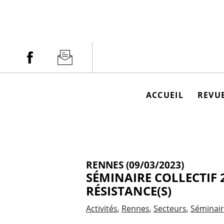
Aller
au
contenu
Facebook
Newsletter
ACCUEIL
REVUE
RENNES (09/03/2023)
SÉMINAIRE COLLECTIF 2
RÉSISTANCE(S)
Activités
Rennes
Secteurs
Séminai