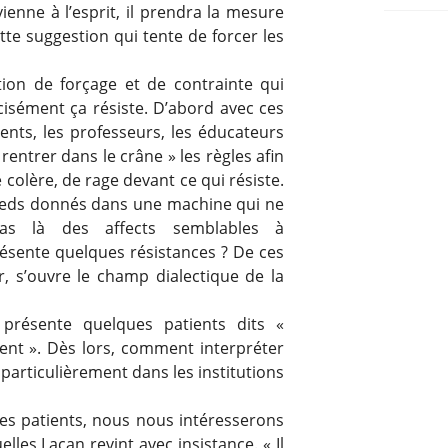
ienne à l’esprit, il prendra la mesure
tte suggestion qui tente de forcer les
ation de forçage et de contrainte qui
écisément ça résiste. D’abord avec ces
ents, les professeurs, les éducateurs
rentrer dans le crâne » les règles afin
de colère, de rage devant ce qui résiste.
eds donnés dans une machine qui ne
pas là des affects semblables à
présente quelques résistances ? De ces
er, s’ouvre le champ dialectique de la
 présente quelques patients dits «
ement ». Dès lors, comment interpréter
s particulièrement dans les institutions
es patients, nous nous intéresserons
uelles Lacan revint avec insistance. « Il