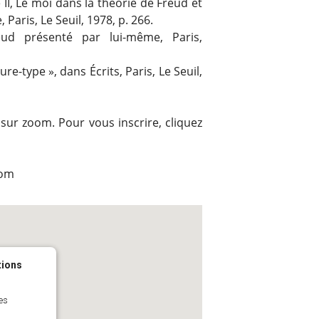
 II, Le moi dans la théorie de Freud et
Paris, Le Seuil, 1978, p. 266.
ud présenté par lui-même, Paris,
ure-type », dans Écrits, Paris, Le Seuil,
 sur zoom. Pour vous inscrire, cliquez
com
tions
es