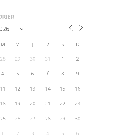
DRIER
M
M
J
V
S
D
28
29
30
31
1
2
7
4
5
6
8
9
11
12
13
14
15
16
18
19
20
21
22
23
25
26
27
28
29
30
1
2
3
4
5
6