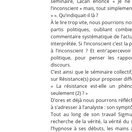
séminaire, Lacan énonce « Je ne 
l’inconscient » mais, tout simplement, 
» ». Qu’indiquait-il là ?
À le lire trop vite, nous pourrions no
partis politiques, oubliant comb
commentaire systématique de l’actual
interprétée. Si l’inconscient c’est la
à l’inconscient ? Et entr’apercevoi
politique, pour penser les rappo
discours.
C’est ainsi que le séminaire collecti
sur Résistance(s) pour proposer diffé
« La résistance est-elle un phén
seulement (2) ? »
D’ores et déjà nous pourrons réfléc
à s’adresser à l’analyste : son sympt
Tout au long de son travail Sigm
recherche de la vérité, la vérité du 
l’hypnose à ses débuts, les mains 