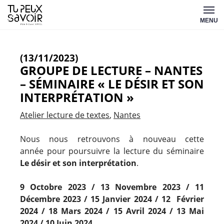
Aller
Tu
au
MENU
peux
contenu
savoir
(13/11/2023)
GROUPE DE LECTURE – NANTES
– SÉMINAIRE « LE DÉSIR ET SON
INTERPRÉTATION »
Atelier lecture de textes
Nantes
Nous nous retrouvons à nouveau cette
année pour poursuivre la lecture du séminaire
Le désir et son interprétation
.
9 Octobre 2023 / 13
Novembre 2023 /
11
Décembre 2023 / 15 J
anvier 2024 / 12
Février
2024 / 18
Mars 2024 / 15
Avril 2024 /
13 Mai
2024 / 10
Juin 2024