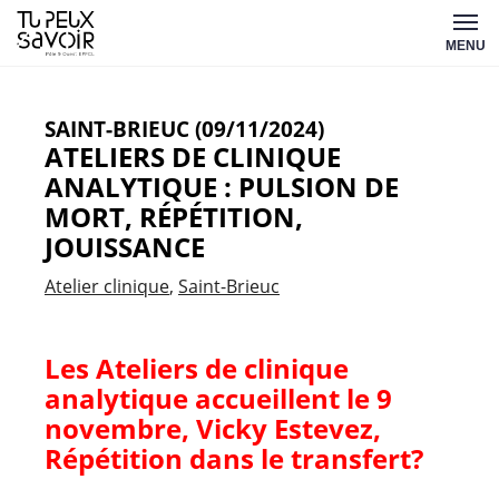
Aller
Tu
au
MENU
peux
contenu
savoir
SAINT-BRIEUC (09/11/2024)
ATELIERS DE CLINIQUE
ANALYTIQUE : PULSION DE
MORT, RÉPÉTITION,
JOUISSANCE
Atelier clinique
Saint-Brieuc
Les Ateliers de clinique
analytique accueillent le 9
novembre, Vicky Estevez,
Répétition dans le transfert?