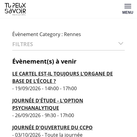
Aller
Tu
au
MENU
peux
contenu
savoir
Évènement Category :
Rennes
FILTRES
Évènement(s) à venir
LE CARTEL EST-IL TOUJOURS L’ORGANE DE
BASE DE L’ÉCOLE ?
- 19/09/2026 - 14h00 - 17h00
JOURNÉE D'ÉTUDE - L'OPTION
PSYCHANALYTIQUE
- 26/09/2026 - 9h30 - 17h00
JOURNÉE D'OUVERTURE DU CCPO
- 03/10/2026 - Toute la journée